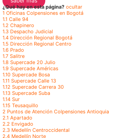
saber más
¿Qué hay en esta página?
ocultar
1
Oficinas Colpensiones en Bogotá
1.1
Calle 94
1.2
Chapinero
1.3
Despacho Judicial
1.4
Dirección Regional Bogotá
1.5
Dirección Regional Centro
1.6
Prado
1.7
Salitre
1.8
Supercade 20 Julio
1.9
Supercade Américas
1.10
Supercade Bosa
1.11
Supercade Calle 13
1.12
Supercade Carrera 30
1.13
Supercade Suba
1.14
Sur
1.15
Teusaquillo
2
Puntos de Atención Colpensiones Antioquia
2.1
Apartado
2.2
Envigado
2.3
Medellín Centroccidental
2.4
Medellín Norte