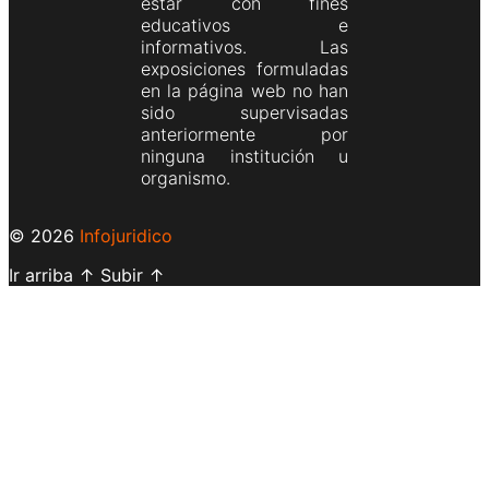
estar con fines
educativos e
informativos. Las
exposiciones formuladas
en la página web no han
sido supervisadas
anteriormente por
ninguna institución u
organismo.
© 2026
Infojuridico
Ir arriba
↑
Subir
↑